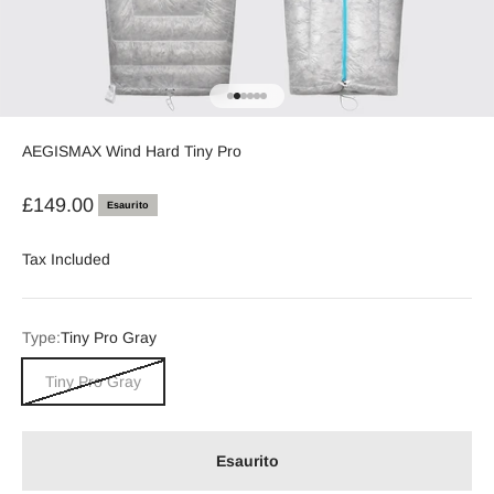
Vai all'articolo 1
Vai all'articolo 2
Vai all'articolo 3
Vai all'articolo 4
Vai all'articolo 5
Vai all'articolo 6
AEGISMAX Wind Hard Tiny Pro
Prezzo scontato
£149.00
Esaurito
Tax Included
Type:
Tiny Pro Gray
Tiny Pro Gray
Esaurito