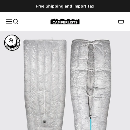
Vai al contenuto
Free Shipping and Import Tax
Camperlists
Menù
Cerca
Carrel
Ingrandisci immagine