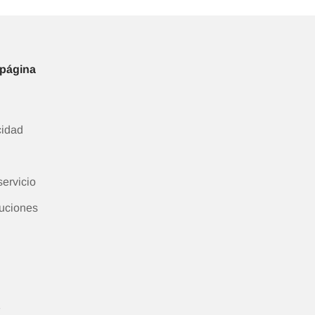
 página
cidad
ervicio
luciones
F