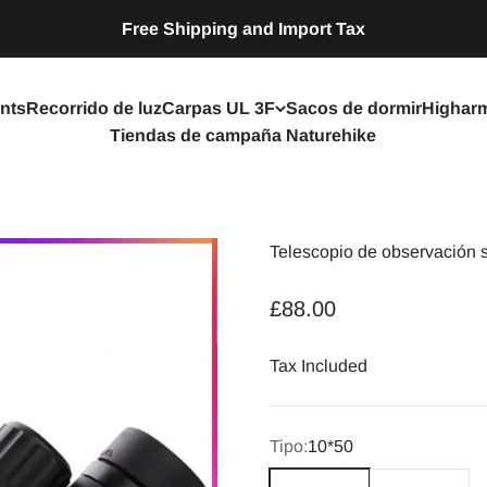
Free Shipping and Import Tax
nts
Recorrido de luz
Carpas UL 3F
Sacos de dormir
Highar
Tiendas de campaña Naturehike
Telescopio de observación
Precio de oferta
£88.00
Tax Included
Tipo:
10*50