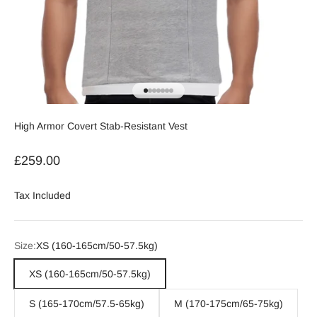
Vai all'articolo 1
Vai all'articolo 2
Vai all'articolo 3
Vai all'articolo 4
Vai all'articolo 5
Vai all'articolo 6
Vai all'articolo 7
High Armor Covert Stab-Resistant Vest
Prezzo scontato
£259.00
Tax Included
Size:
XS (160-165cm/50-57.5kg)
XS (160-165cm/50-57.5kg)
S (165-170cm/57.5-65kg)
M (170-175cm/65-75kg)