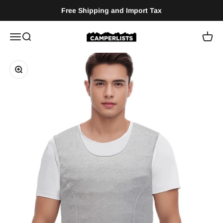
Vai al contenuto
Free Shipping and Import Tax
Camperlists
Menù
Cerca
Carrel
Ingrandisci immagine